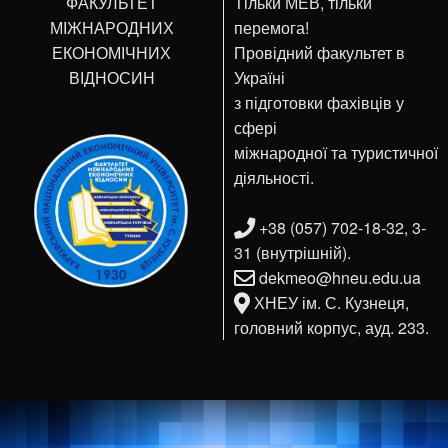
ФАКУЛЬТЕТ
Тільки МЕВ, тільки
МІЖНАРОДНИХ
перемога!
ЕКОНОМІЧНИХ
Провідний факультет в
ВІДНОСИН
Україні
з підготовки фахівців у
сфері
міжнародної та туристичної
діяльності.
+38 (057) 702-18-32, 3-
31 (внутрішній).
dekmeo@hneu.edu.ua
ХНЕУ ім. С. Кузнеця,
головний корпус, ауд. 233.