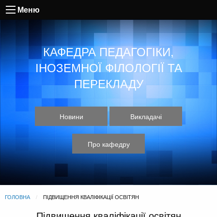
Меню
КАФЕДРА ПЕДАГОГІКИ,
ІНОЗЕМНОЇ ФІЛОЛОГІЇ ТА
ПЕРЕКЛАДУ
Новини
Викладачі
Про кафедру
ГОЛОВНА
CURRENT:
ПІДВИЩЕННЯ КВАЛІФІКАЦІЇ ОСВІТЯН
Підвищення кваліфікації освітян