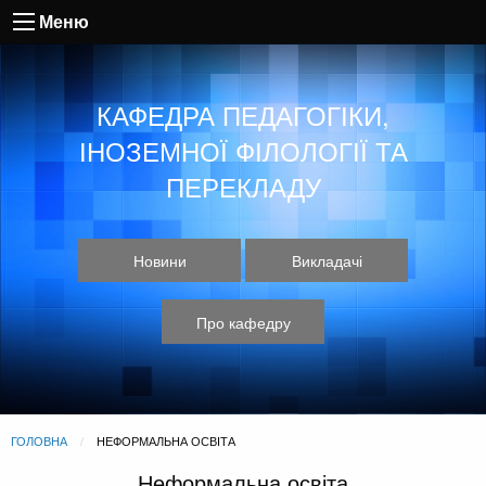
Меню
КАФЕДРА ПЕДАГОГІКИ,
ІНОЗЕМНОЇ ФІЛОЛОГІЇ ТА
ПЕРЕКЛАДУ
Новини
Викладачі
Про кафедру
ГОЛОВНА
CURRENT:
НЕФОРМАЛЬНА ОСВІТА
Неформальна освіта