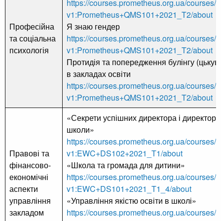
https://courses.prometheus.org.ua/courses/c
v1:Prometheus+QMS101+2021_T2/about
Професійна
Я знаю гендер
та соціальна
https://courses.prometheus.org.ua/courses/c
психологія
v1:Prometheus+QMS101+2021_T2/about
Протидія та попередження булінгу (цькув
в закладах освіти
https://courses.prometheus.org.ua/courses/c
v1:Prometheus+QMS101+2021_T2/about
«Секрети успішних директора і директорк
школи»
https://courses.prometheus.org.ua/courses/c
Правові та
v1:EWC+DS102+2021_T1/about
фінансово-
«Школа та громада для дитини»
економічні
https://courses.prometheus.org.ua/courses/c
аспекти
v1:EWC+DS101+2021_T1_4/about
управління
«Управління якістю освіти в школі»
закладом
https://courses.prometheus.org.ua/courses/c