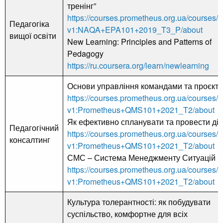
тренінг”
https://courses.prometheus.org.ua/courses/c
Педагогіка
v1:NAQA+EPA101+2019_T3_P/about
вищої освіти
New Learning: Principles and Patterns of
Pedagogy
https://ru.coursera.org/learn/newlearning
Основи управління командами та проєкт
https://courses.prometheus.org.ua/courses/c
v1:Prometheus+QMS101+2021_T2/about
Як ефективно спланувати та провести діа
Педагогічний
https://courses.prometheus.org.ua/courses/c
консалтинг
v1:Prometheus+QMS101+2021_T2/about
СМС – Система Менеджменту Ситуацій
https://courses.prometheus.org.ua/courses/c
v1:Prometheus+QMS101+2021_T2/about
Культура толерантності: як побудувати
суспільство, комфортне для всіх