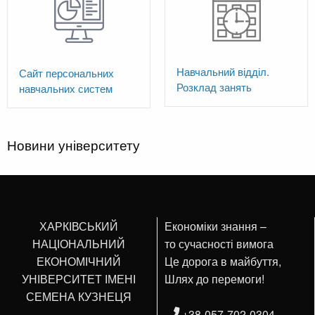
Навчальний відділ.
Сайт персональних
Розклад занять
навчальних систем
Новини університету
ХАРКІВСЬКИЙ
Економіки знання –
НАЦІОНАЛЬНИЙ
то сучасності вимога
ЕКОНОМІЧНИЙ
Це дорога в майбуття,
УНІВЕРСИТЕТ ІМЕНІ
Шлях до перемоги!
СЕМЕНА КУЗНЕЦЯ
+38-057-702-0304